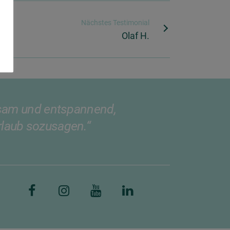
Nächstes Testimonial
Olaf H.
olsam und entspannend,
rlaub sozusagen.“