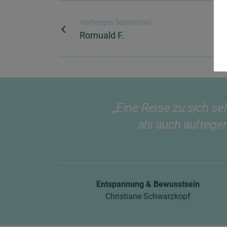
Vorheriges Testimonial
Romuald F.
„Eine Reise zu sich s
als auch aufrege
Entspannung & Bewusstsein
Christiane Schwarzkopf