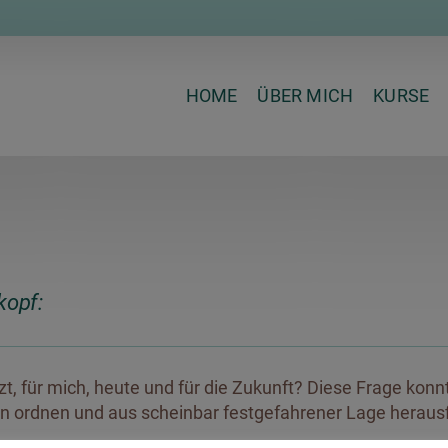
HOME
ÜBER MICH
KURSE
kopf:
tzt, für mich, heute und für die Zukunft? Diese Frage konn
n ordnen und aus scheinbar festgefahrener Lage heraus