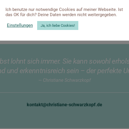
Ich benutze nur notwendige Cookies auf meiner Webseite. Ist
das OK für dich? Deine Daten werden nicht weitergegeben.
Einstellungen
Ja, ich liebe Cookies!
elbst lohnt sich immer. Sie kann sowohl erh
nd und erkenntnisreich sein – der perfekte U
— Christiane Schwarzkopf
kontakt@christiane-schwarzkopf.de