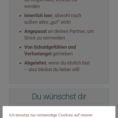
werden
Innerlich leer
, obwohl nach
außen alles „gut“ wirkt
Angepasst
an deinen Partner, um
Streit zu vermeiden
Von Schuldgefühlen und
Verlustangst
getrieben
Abgelehnt
, wenn du ehrlich bist
– also bleibst du lieber still
Du wünschst dir
Selbstbestimmt
zu sein – in
Ich benutze nur notwendige Cookies auf meiner