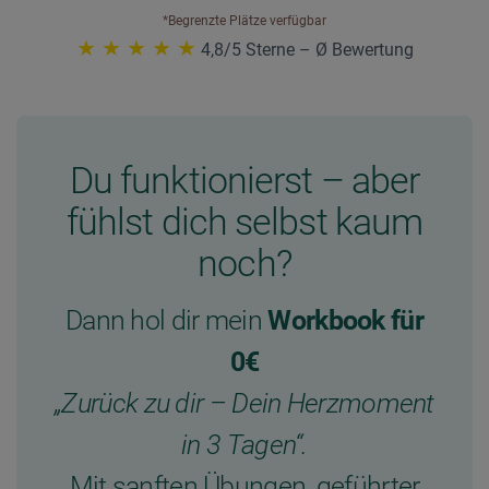
*Begrenzte Plätze verfügbar
★ ★ ★ ★ ★
4,8/5 Sterne – Ø Bewertung
Du funktionierst – aber
fühlst dich selbst kaum
noch?
Dann hol dir mein
Workbook für
0€
„Zurück zu dir – Dein Herzmoment
in 3 Tagen“.
Mit sanften Übungen, geführter