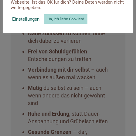
Webseite. Ist das OK für dich? Deine Daten werden nicht
deinem Tempo, auf deine Weise
weitergegeben.
Klar
zu spüren, was du willst und
Einstellungen
Ja, ich liebe Cookies!
was nicht (auch in Beziehungen)
Nähe zulassen zu können
, ohne
dich dabei zu verlieren
Frei von Schuldgefühlen
Entscheidungen zu treffen
Verbindung mit dir selbst
– auch
wenn es außen mal wackelt
Mutig
du selbst zu sein – auch
wenn andere das nicht gewohnt
sind
Ruhe und Erdung
, statt Dauer-
Anspannung und Grübelschleifen
Gesunde Grenzen
– klar,